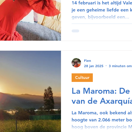
14 februari is het altijd V
je een geheime liefde een k
geven, bijvoorbeeld een...
Fien
28 jan 2025
3 minuten om
Cultuur
La Maroma: De
van de Axarquí
La Maroma, ook bekend als 
hoogte van 2.066 meter bo
hoog boven de provincie Má