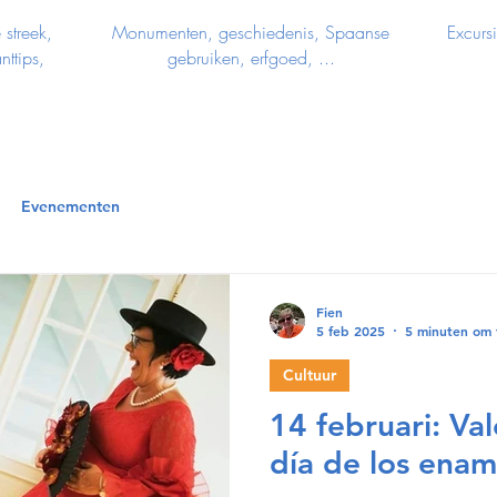
 streek,
Monumenten, geschiedenis, Spaanse
Excurs
ttips,
gebruiken, erfgoed, ...
Evenementen
Fien
5 feb 2025
5 minuten om 
Cultuur
14 februari: Val
día de los ena