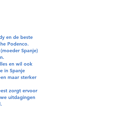
dy en de beste
sche Podenco.
 (moeder Spanje)
n.
lles en wil ook
e in Spanje
leen maar sterker
eest zorgt ervoor
euwe uitdagingen
.