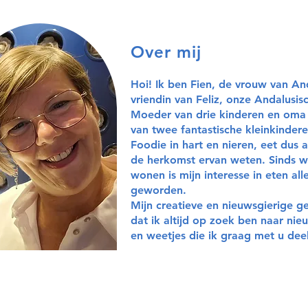
Over mij
Hoi! Ik ben Fien, de vrouw van An
vriendin van Feliz, onze Andalusi
Moeder van drie kinderen en oma
van twee fantastische kleinkindere
Foodie in hart en nieren, eet dus a
de herkomst ervan weten. Sinds w
wonen is mijn interesse in eten al
geworden.
Mijn creatieve en nieuwsgierige g
dat ik altijd op zoek ben naar ni
en weetjes die ik graag met u deel