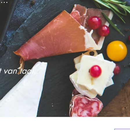
 van taal.
ls door de kracht van de taal...