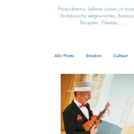
Productkennis, Lekkere wijnen uit onze
Andalusische eetgewoontes, Restauran
Recepten, Weetjes, ....
Alle Posts
Smaken
Cultuur