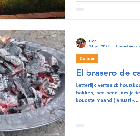
Fien
14 jan 2025
1 minuten om
Cultuur
El brasero de c
Letterlijk vertaald: houts
bakken, nee neen, om je t
koudste maand (januari -...