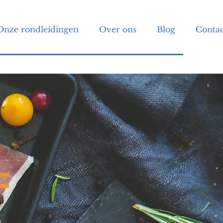
Onze rondleidingen
Over ons
Blog
Contac
F
..