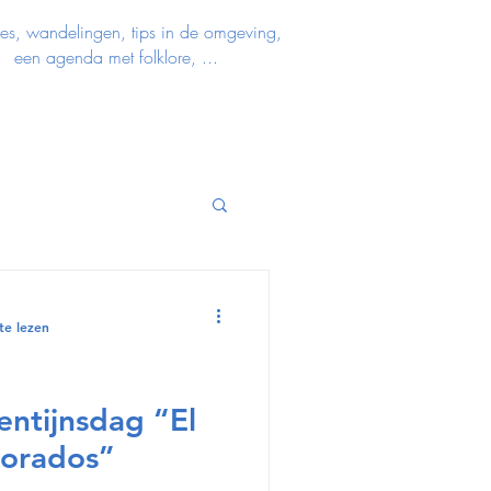
ies, wandelingen, tips in de omgeving,
een agenda met folklore, ...
te lezen
entijnsdag “El
morados”